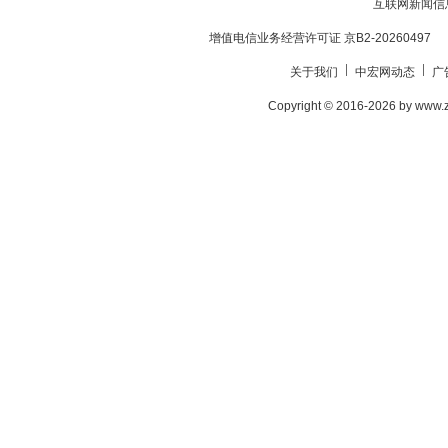
互联网新闻信息服
餐定制”服务、“暖心专属
增值电信业务经营许可证 京B2-20260497
定制”服务等个性化税费服
务，着力打造更加高效、
关于我们
中宏网动态
广
一图读懂丨鹤壁市优化
更加便民的办税服务环
营商环境促进经济社会
Copyright © 2016-2026 by
境。
高质量发展行动方案
为全面贯彻党的二十大精
神，深入落实省委、省政
府和市委、市政府关于优
化营商环境工作要求，充
鹤壁公积金以“数字
分发挥优化营商环境对经
化”转型打造惠民服
济社会高质量发展的重要
务“新速度”
支撑作用，为鹤壁市建设
今年以来，鹤壁市住房公
新时代高质量发展示范城
积金管理中心进一步深入
市提供有力保障，中共鹤
贯彻住建部加快住房公积
壁市委营商环境建设委员
金数字化建设决策部署，
会办公室出台专项行动方
鹤壁淇滨区：围绕“三
依托数据共享、流程再
案。
需求” 打造“一刻钟民
造、业务融合，充分释
营企业服务圈”
放“数字化”改革动能，助
鹤壁市淇滨区委统战部把
力营商环境优化提升，群
民营企业服务作为拼经济