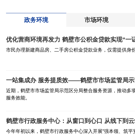
【我为营商代言】鹤壁
市公安局淇滨分局钜桥
镇派出所所长、警务服
鹤壁市公安局淇滨分局钜
政务环境
市场环境
务专员王竑智：警企协
桥镇派出所所长、警务服
作 用“精度”助“企兴”
务专员王竑智为鹤壁市营
商环境代言。
优化营商环境再发力 鹤壁市公积金贷款实现“一
【我为营商代言】中国
银行鹤壁分行党委书
市民办理新建商品房、二手房公积金贷款业务，仅需提供身
记、行长关海峰：为鹤
中国银行鹤壁分行党委书
壁经济社会发展注入源
记、行长关海峰为鹤壁市
源不断的金融活水
营商环境代言。
一站集成办 服务提质效——鹤壁市市场监管局示
鹤壁经济技术开发区：
近期，鹤壁市市场监管局示范区分局整合服务资源，推动多
企业携岗进校园 校企
服务效能。
联动促就业
近日，鹤壁经济技术开发
区组织辖区重点用工企业
参加河南理工大学鹤壁工
鹤壁市行政服务中心：从窗口到心口 从线下到云
程技术学院2024年春季校
鹤壁探索实施“直播探
园双选会。
今年年初以来，鹤壁市行政服务中心深入开展“强本领、筑平
岗”入企招聘新模式 打