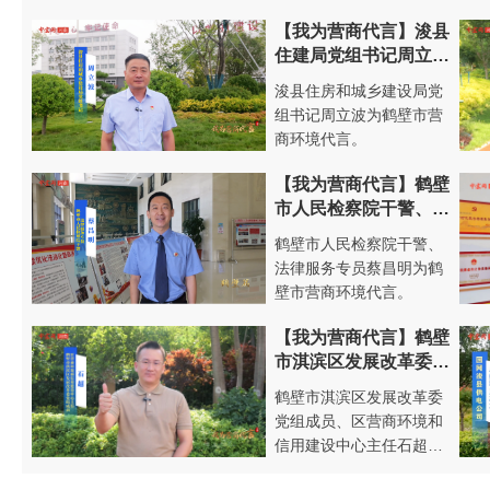
【我为营商代言】浚县
住建局党组书记周立
波：真正实现便企化
浚县住房和城乡建设局党
打造优化营商环境新高
组书记周立波为鹤壁市营
地
商环境代言。
【我为营商代言】鹤壁
市人民检察院干警、法
律服务专员蔡昌明：不
鹤壁市人民检察院干警、
负企业群众期盼 献力
法律服务专员蔡昌明为鹤
营商环境
壁市营商环境代言。
【我为营商代言】鹤壁
市淇滨区发展改革委党
组成员、区营商信用中
鹤壁市淇滨区发展改革委
心主任石超：纵深推进
党组成员、区营商环境和
信用体系建设 赋能营
信用建设中心主任石超为
商环境优化跃升
鹤壁市营商环境代言。