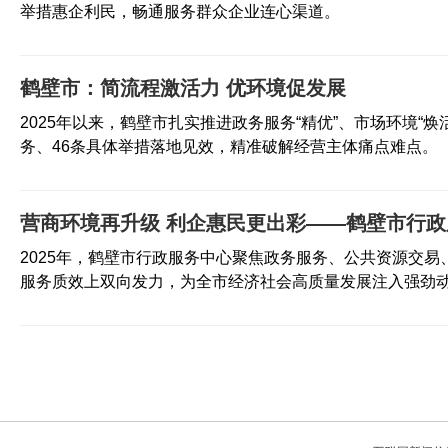
举措惠企利民，畅通服务群众企业连心渠道。
造人社领域营商环
2024年以来，鹤壁市人社
境“金字招牌”
局率先探索实施“直播探
岗”入企招聘新模式，打造
鹤壁市：简流程激活力 优环境促发展
人社领域营商环境“金字招
鹤壁市：信用“一键
牌。
2025年以来，鹤壁市扎实推进政务服务“精优”、市场环境“焕
式”修复 助力企业“减
务、46条具体举措落地见效，精准破解经营主体痛点难点。
负快跑”
近年来，鹤壁市市场监管
局聚焦经营主体信用体系
建设中心任务。
营商环境再升级 利企惠民更出彩——鹤壁市行政服
鹤壁经济技术开发区：
2025年，鹤壁市行政服务中心聚焦政务服务、公共资源交易
探索营商环境“最优解”
服务质效上双向发力，为全市经济社会高质量发展注入强劲
做好高质量发展“必答
鹤壁经济技术开发区在河
题”
南省功能区率先开设“大综
窗+特色窗口”“涉企服务窗
口”，提供24小时不打烊
鹤壁市税务局：“鹤枫
一站式服务，实现一网通
细雨”润民心 纾难解困
办、全程网办的“集成
办实事
式”服务。
鹤壁市税务局推出“税费套