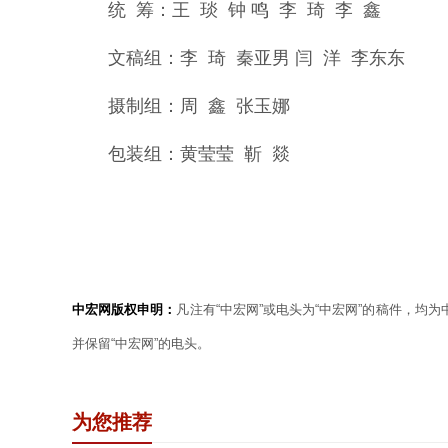
统 筹：王 琰 钟 鸣 李 琦 李 鑫
文稿组：李 琦 秦亚男 闫 洋 李东东
摄制组：周 鑫 张玉娜
包装组：黄莹莹 靳 燚
中宏网版权申明：
凡注有“中宏网”或电头为“中宏网”的稿件，均
并保留“中宏网”的电头。
为您推荐