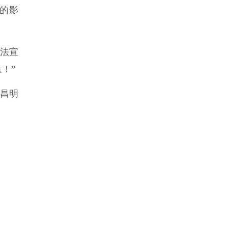
的影
法宣
！”
蔡昌明