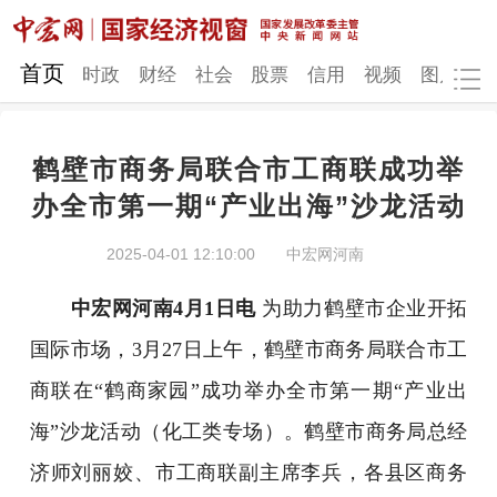
网站地图
首页
时政
财经
社会
股票
信用
视频
图片
品
鹤壁市商务局联合市工商联成功举
时政
财经
社会
股票
办全市第一期“产业出海”沙龙活动
信用
视频
图片
品牌
2025-04-01 12:10:00
中宏网河南
发改动态
中宏研究
营商环境
新质生产力
中宏网河南4月1日电
为助力鹤壁市企业开拓
地方发展
国际市场，3月27日上午，鹤壁市商务局联合市工
商联在“鹤商家园”成功举办全市第一期“产业出
海”沙龙活动（化工类专场）。鹤壁市商务局总经
济师刘丽姣、市工商联副主席李兵，各县区商务