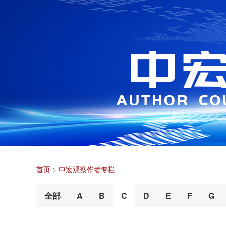
首页
>
中宏观察作者专栏
全部
A
B
C
D
E
F
G