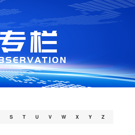
S
T
U
V
W
X
Y
Z