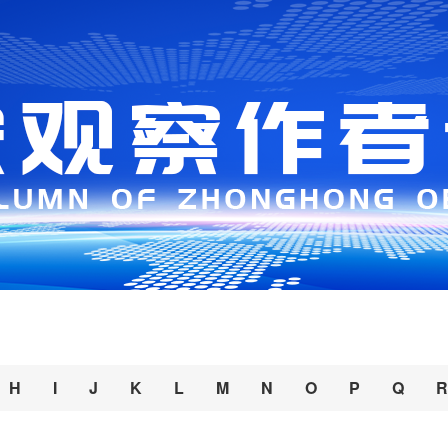
H
I
J
K
L
M
N
O
P
Q
R