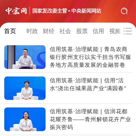
首页
网站地图
时政
财经
社会
股票
信用
视频
图
信用筑基·治理赋能 | 青岛农商
时政
财经
社会
股票
银行胶州支行以实干担当书写服
务地方高质量发展的金融答卷
信用
视频
图片
品牌
信用筑基·治理赋能 | 信用“活
发改动态
中宏研究
营商环境
新质生产力
水”浇出任城果蔬产业“满园春”
地方发展
信用筑基·治理赋能 | 信润花都
花耀齐鲁——青州解锁花卉产业
振兴密码