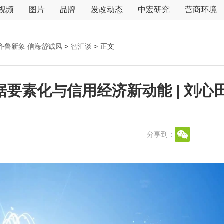
视频
图片
品牌
发改动态
中宏研究
营商环境
齐鲁新象 信海岱诚风
>
智汇谈
>
正文
要素化与信用经济新动能 | 刘
分享到：