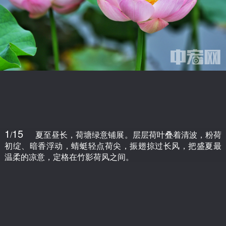
1
15
/
夏至昼长，荷塘绿意铺展。层层荷叶叠着清波，粉荷
初绽、暗香浮动，蜻蜓轻点荷尖，振翅掠过长风，把盛夏最
温柔的凉意，定格在竹影荷风之间。