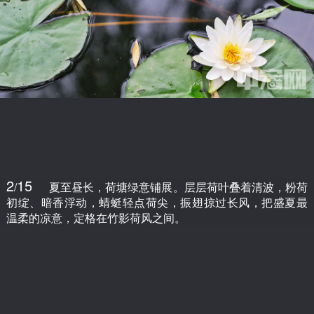
2
15
/
夏至昼长，荷塘绿意铺展。层层荷叶叠着清波，粉荷
初绽、暗香浮动，蜻蜓轻点荷尖，振翅掠过长风，把盛夏最
温柔的凉意，定格在竹影荷风之间。