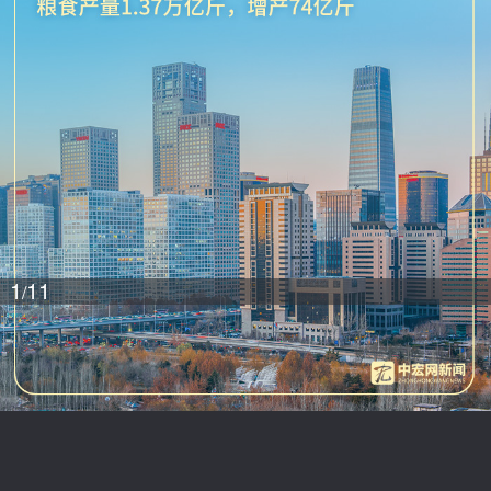
1
11
/