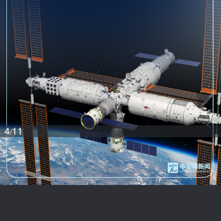
4
11
/