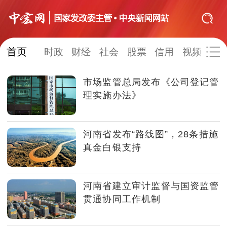
首页
网站地图
时政
财经
社会
股票
信用
视频
图
市场监管总局发布《公司登记管
时政
财经
社会
股票
理实施办法》
信用
视频
图片
品牌
河南省发布“路线图”，28条措施
发改动态
中宏研究
营商环境
新质生产力
真金白银支持
地方发展
河南省建立审计监督与国资监管
贯通协同工作机制