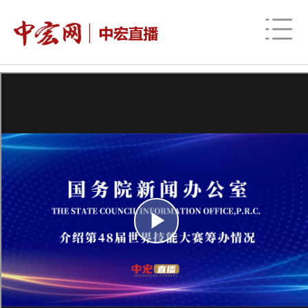
网站地图
时政
财经
社会
股票
信用
视频
图片
品牌
发改动态
中宏研究
营商环境
新质生产力