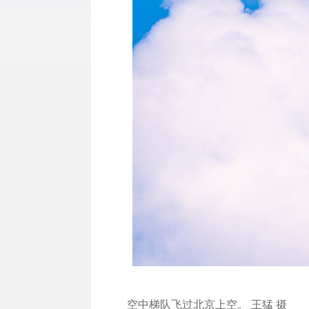
空中梯队飞过北京上空。 王猛 摄