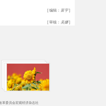
[ 编辑：
富宇
]
[ 审核：
吴娜
]
理：国家发展和改革委员会宏观经济杂志社