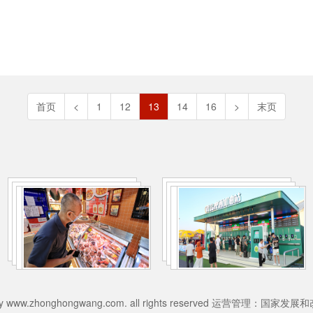
首页
<
1
12
13
14
16
>
末页
026 by www.zhonghongwang.com. all rights reserved 运营管