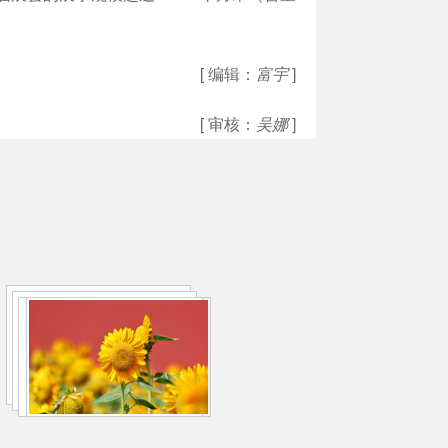
[ 编辑：
富宇
]
[ 审核：
吴娜
]