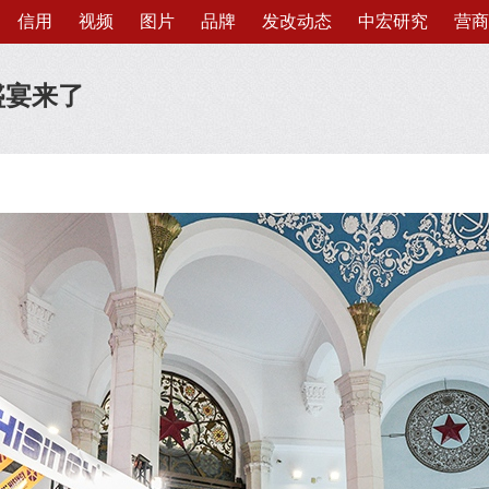
信用
视频
图片
品牌
发改动态
中宏研究
营商
盛宴来了