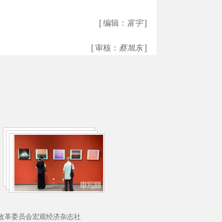
[ 编辑：
富宇
]
[ 审核：
蔡旭东
]
理：国家发展和改革委员会宏观经济杂志社