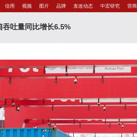
信用
视频
图片
品牌
发改动态
中宏研究
营商
吞吐量同比增长6.5%