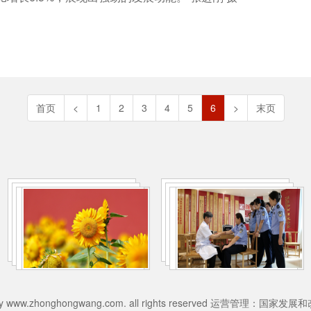
首页
<
1
2
3
4
5
6
>
末页
026 by www.zhonghongwang.com. all rights reserved 运营管