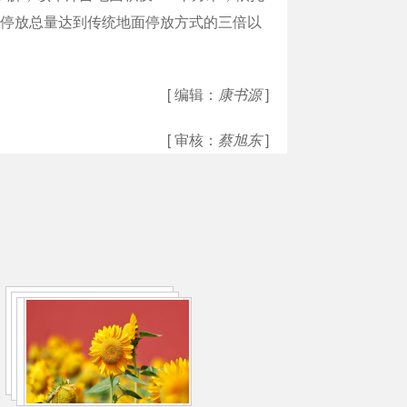
停放，停放总量达到传统地面停放方式的三倍以
[ 编辑：
康书源
]
[ 审核：
蔡旭东
]