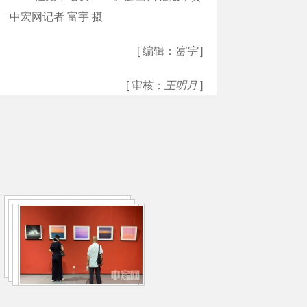
 中宏网记者 富宇 摄
[ 编辑：
富宇
]
[ 审核：
王明月
]