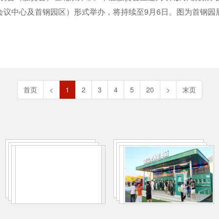
会议中心及首钢园区）形式举办，将持续至9月6日。图为首钢园展
首页
<
1
2
3
4
5
20
>
末页