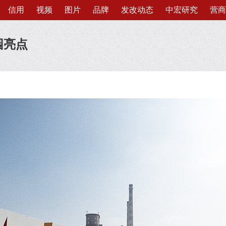
信用
视频
图片
品牌
发改动态
中宏研究
营商
园亮点