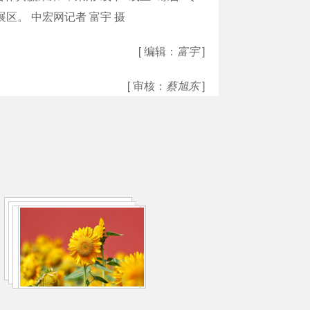
区。 中宏网记者 富宇 摄
[ 编辑：
富宇
]
[ 审核：
蔡旭东
]