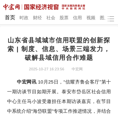
网站地图
首页
时政
财经
社会
股票
信用
视频
图片
品
山东省县域城市信用联盟的创新探
时政
财经
社会
股票
索 | 制度、信息、场景三端发力，
破解县域信用合作难题
信用
视频
图片
品牌
发改动态
中宏研究
营商环境
新质生产力
2025-10-27 16:23:56
中宏网
地方发展
中宏网讯
10月25日，“信耀齐鲁会客厅”第十
一期访谈节目如期开展。泰安市岱岳区社会信用
中心主任马小波受邀担任本期访谈嘉宾，在节目
中系统介绍“海岱联盟”专项工作推进情况，并结合