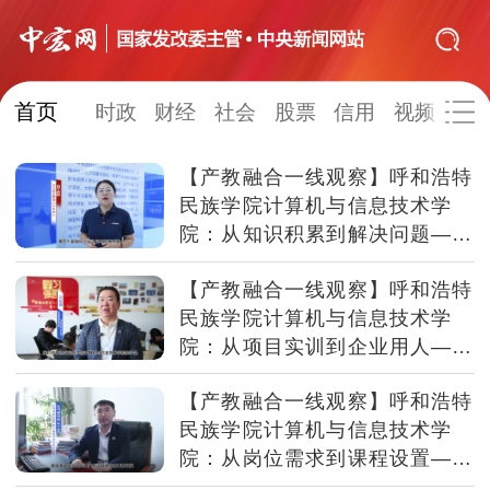
首页
网站地图
时政
财经
社会
股票
信用
视频
图
【产教融合一线观察】呼和浩特
时政
财经
社会
股票
民族学院计算机与信息技术学
院：从知识积累到解决问题——
信用
视频
图片
品牌
课堂与岗位的“最后一公里”怎么
【产教融合一线观察】呼和浩特
打通
发改动态
中宏研究
营商环境
新质生产力
民族学院计算机与信息技术学
地方发展
院：从项目实训到企业用人——
竞赛成绩如何转化为就业通行证
【产教融合一线观察】呼和浩特
民族学院计算机与信息技术学
院：从岗位需求到课程设置——
课程如何与产业“对上焦”