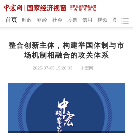
网站地图
首页
时政
财经
社会
股票
信用
视频
图片
品
整合创新主体，构建举国体制与市
时政
财经
社会
股票
场机制相融合的攻关体系
信用
视频
图片
品牌
2025-07-05 15:20:03
中宏网
发改动态
中宏研究
营商环境
新质生产力
地方发展