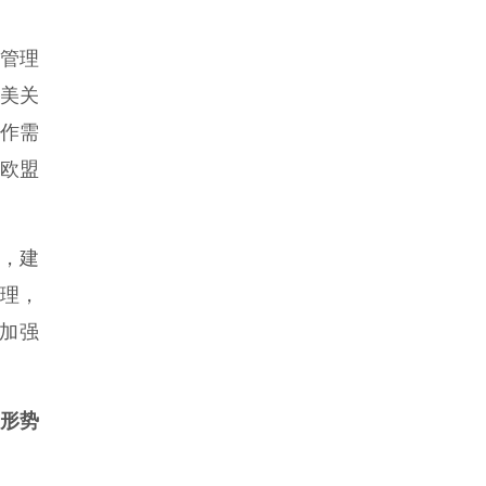
管理
中美关
合作需
欧盟
，建
理，
加强
形势