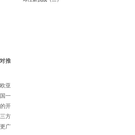
对推
升欧亚
德国一
动的开
第三方
到更广