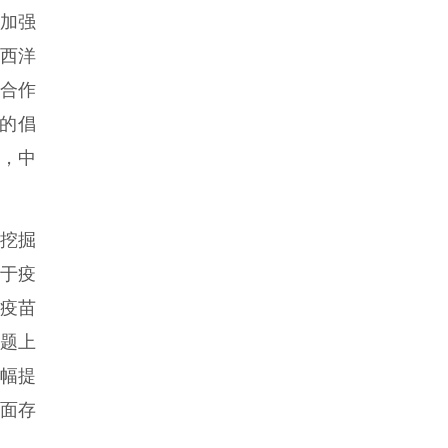
题加强
西洋
合作
的倡
，中
挖掘
于疫
支疫苗
问题上
幅提
面存