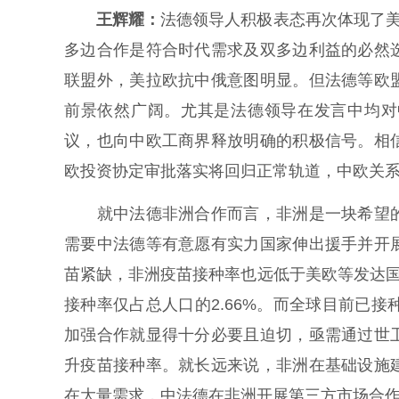
王辉耀：
法德领导人积极表态再次体现了美
多边合作是符合时代需求及双多边利益的必然
联盟外，美拉欧抗中俄意图明显。但法德等欧
前景依然广阔。尤其是法德领导在发言中均对
议，也向中欧工商界释放明确的积极信号。相
欧投资协定审批落实将回归正常轨道，中欧关
就中法德非洲合作而言，非洲是一块希望的
需要中法德等有意愿有实力国家伸出援手并开
苗紧缺，非洲疫苗接种率也远低于美欧等发达国
接种率仅占总人口的2.66%。而全球目前已
加强合作就显得十分必要且迫切，亟需通过世
升疫苗接种率。就长远来说，非洲在基础设施
在大量需求，中法德在非洲开展第三方市场合