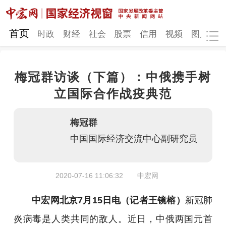
网站地图
首页
时政
财经
社会
股票
信用
视频
图片
品
梅冠群访谈（下篇）：中俄携手树
时政
财经
社会
股票
立国际合作战疫典范
信用
视频
图片
品牌
梅冠群
发改动态
中宏研究
营商环境
新质生产力
中国国际经济交流中心副研究员
地方发展
2020-07-16 11:06:32
中宏网
中宏网北京7月15日电（记者王镜榕）
新冠肺
炎病毒是人类共同的敌人。近日，中俄两国元首