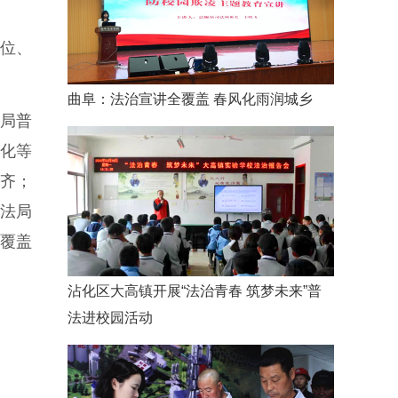
位、
曲阜：法治宣讲全覆盖 春风化雨润城乡
法局普
化等
齐；
法局
域覆盖
沾化区大高镇开展“法治青春 筑梦未来”普
法进校园活动