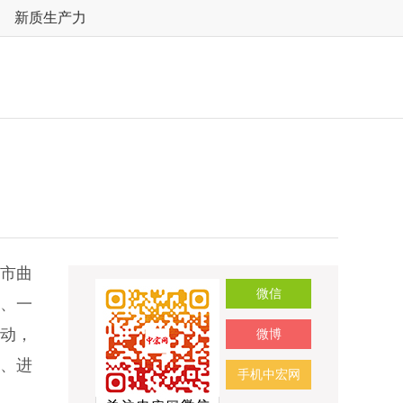
新质生产力
宁市曲
微信
、一
动，
微博
、进
手机中宏网