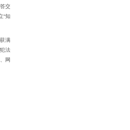
答交
立“知
获满
犯法
凌、网