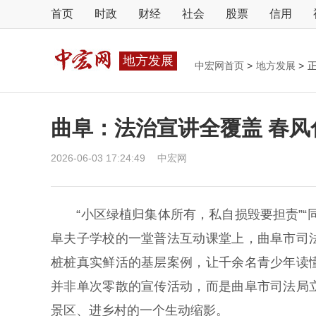
首页
时政
财经
社会
股票
信用
地方发展
中宏网首页
>
地方发展
>
曲阜：法治宣讲全覆盖 春风
2026-06-03 17:24:49
中宏网
“小区绿植归集体所有，私自损毁要担责”“
阜夫子学校的一堂普法互动课堂上，曲阜市司
桩桩真实鲜活的基层案例，让千余名青少年读
并非单次零散的宣传活动，而是曲阜市司法局
景区、进乡村的一个生动缩影。