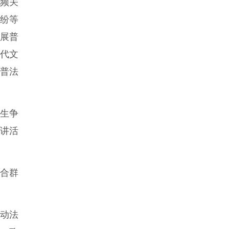
频关
纷等
展普
代文
普法
生争
宣讲活
合群
动法