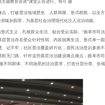
凌主题教育宣讲”课堂正在进行。韩可 摄
点，打破普法地域壁垒、人群局限、形式桎梏，以全方
浸润城乡肌理，为基层社会治理现代化注入法治动能。
的形式主义，扎根群众生活、贴合受众实际。”曲阜市司
基层普法存在受众针对性弱、内容脱离生活、形式单一固
透、记不牢；社区普法覆盖碎片化，居民法治意识参差不
维权无门路。针对这些基层法治建设痛点难点，曲阜市司
对接不同群体、不同场景的法治需求，打造分层分类、全