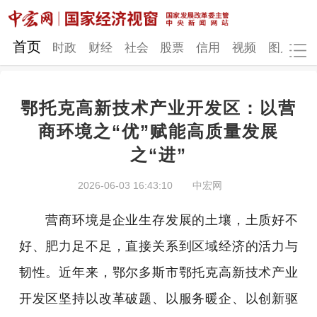
网站地图
首页
时政
财经
社会
股票
信用
视频
图片
品
鄂托克高新技术产业开发区：以营
时政
财经
社会
股票
商环境之“优”赋能高质量发展
之“进”
信用
视频
图片
品牌
发改动态
中宏研究
营商环境
新质生产力
2026-06-03 16:43:10
中宏网
地方发展
营商环境是企业生存发展的土壤，土质好不
好、肥力足不足，直接关系到区域经济的活力与
韧性。近年来，鄂尔多斯市鄂托克高新技术产业
开发区坚持以改革破题、以服务暖企、以创新驱