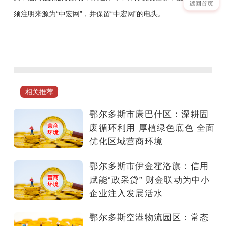
须注明来源为“中宏网”，并保留“中宏网”的电头。
近
年
来，
鄂
尔
相关推荐
多
斯
鄂尔多斯市康巴什区：深耕固
市
废循环利用 厚植绿色底色 全面
鄂
优化区域营商环境
托
克
鄂尔多斯市伊金霍洛旗：信用
高
赋能“政采贷” 财金联动为中小
新
企业注入发展活水
技
术
鄂尔多斯空港物流园区：常态
产