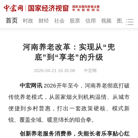
网站地图
首页
时政
财经
社会
股票
信用
视频
图片
品
河南养老改革：实现从“兜
时政
财经
社会
股票
底”到“享老”的升级
信用
视频
图片
品牌
2026-04-21 16:35:08
中宏网
发改动态
中宏研究
营商环境
新质生产力
中宏网讯
2026开年至今，河南养老彻底打破
地方发展
传统养老模式，从居家烟火到机构温情、从城市
便捷到乡村普惠，打出一套政策硬核、模式新
锐、覆盖全域、暖意绵长的组合拳。
创新养老服务消费券，失能长者乐享贴心红