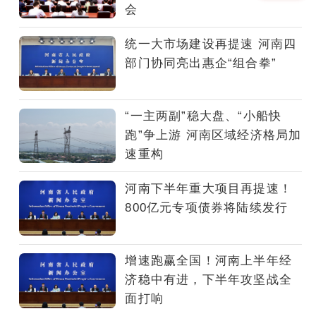
老
会
彻
底
统一大市场建设再提速 河南四
打
部门协同亮出惠企“组合拳”
破
传
统
“一主两副”稳大盘、“小船快
养
跑”争上游 河南区域经济格局加
老
速重构
模
式，
河南下半年重大项目再提速！
从
800亿元专项债券将陆续发行
居
家
烟
增速跑赢全国！河南上半年经
火
济稳中有进，下半年攻坚战全
到
面打响
机