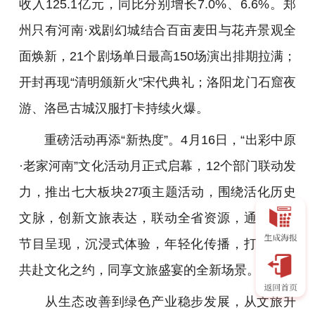
收入125.1亿元，同比分别增长7.0%、6.6%。郑
州只有河南·戏剧幻城结合百亩麦田与花卉景观全
面焕新，21个剧场单日最高150场演出排期拉满；
开封再现“清明颁新火”宋代典礼；洛阳龙门石窟夜
游、洛邑古城汉服打卡持续火爆。
重磅活动再添“新热度”。4月16日，“出彩中原
·老家河南”文化活动月正式启幕，12个部门联动发
力，推出七大板块27项主题活动，围绕活化历史
文脉，创新文旅表达，联动全省资源，通过多元
节目呈现，沉浸式体验，年轻化传播，打造全民
共赴文化之约，同享文旅盛宴的全新场景。
从生态改善到绿色产业稳步发展，从文旅升