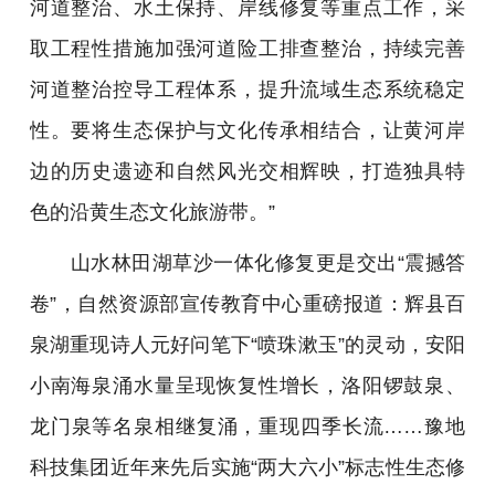
河道整治、水土保持、岸线修复等重点工作，采
取工程性措施加强河道险工排查整治，持续完善
河道整治控导工程体系，提升流域生态系统稳定
性。要将生态保护与文化传承相结合，让黄河岸
边的历史遗迹和自然风光交相辉映，打造独具特
色的沿黄生态文化旅游带。”
山水林田湖草沙一体化修复更是交出“震撼答
卷”，自然资源部宣传教育中心重磅报道：辉县百
泉湖重现诗人元好问笔下“喷珠漱玉”的灵动，安阳
小南海泉涌水量呈现恢复性增长，洛阳锣鼓泉、
龙门泉等名泉相继复涌，重现四季长流……豫地
科技集团近年来先后实施“两大六小”标志性生态修