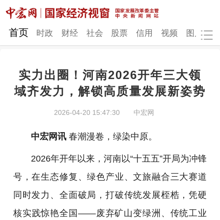
网站地图
首页
时政
财经
社会
股票
信用
视频
图片
品
实力出圈！河南2026开年三大领
时政
财经
社会
股票
域齐发力，解锁高质量发展新姿势
信用
视频
图片
品牌
2026-04-20 15:47:30
中宏网
发改动态
中宏研究
营商环境
新质生产力
中宏网讯
春潮漫卷，绿染中原。
地方发展
2026年开年以来，河南以“十五五”开局为冲锋
号，在生态修复、绿色产业、文旅融合三大赛道
同时发力、全面破局，打破传统发展桎梏，凭硬
核实践惊艳全国——废弃矿山变绿洲、传统工业