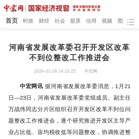
网站地图
首页
时政
财经
社会
股票
信用
视频
图片
品
河南省发展改革委召开开发区改革
时政
财经
社会
股票
不到位整改工作推进会
信用
视频
图片
品牌
2026-01-28 14:15:22
中宏网
发改动态
中宏研究
营商环境
新质生产力
中宏网讯
据河南省发展改革委消息，1月21
地方发展
日—23日，河南省发展改革委党组成员、副主任
万战伟同志分片区组织召开开发区改革不到位问
题整改工作推进会，逐个研究推进开发区主导产
业占比低、亩均税收低等问题整改，协调推进整