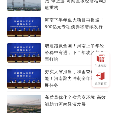
跑”争上游 河南区域经济格局加
台
速重构
一
系
河南下半年重大项目再提速！
列
800亿元专项债券将陆续发行
政
策
文
增速跑赢全国！河南上半年经
件，
济稳中有进，下半年攻坚战全
推
面打响
出
一
夯实大省担当，积蓄奋进动
揽
能！河南聚力冲刺全年经济发
子
展任务
惠
企
高质量优化全省营商环境 高效
措
能助力河南经济发展
施，
系