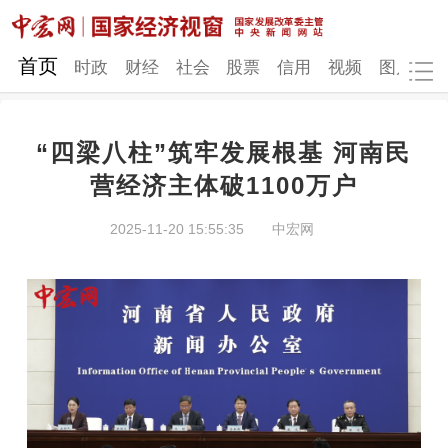
网站地图
首页
时政
财经
社会
股票
信用
视频
图片
品
“四梁八柱”筑牢发展根基 河南民
时政
财经
社会
股票
营经济主体破1100万户
信用
视频
图片
品牌
2025-11-20 15:55:35
中宏网
发改动态
中宏研究
营商环境
新质生产力
地方发展