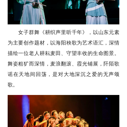
女子群舞《耕织声里听千年》，以山东元素
为主要创作题材，以海阳秧歌为艺术语汇，深情
描绘一位老人耕耘麦田、守望丰收的生命图景。
舞姿粗犷而深情，麦浪翻滚、霞光铺展，阡陌歌
谣在天地间回荡，是对大地深沉之爱的无声颂
歌。