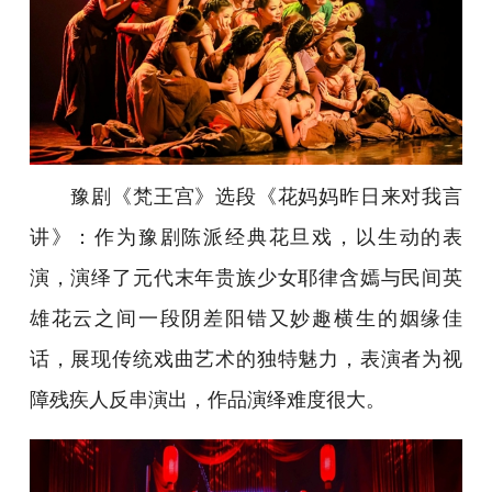
豫剧《梵王宫》选段《花妈妈昨日来对我言
讲》：作为豫剧陈派经典花旦戏，以生动的表
演，演绎了元代末年贵族少女耶律含嫣与民间英
雄花云之间一段阴差阳错又妙趣横生的姻缘佳
话，展现传统戏曲艺术的独特魅力，表演者为视
障残疾人反串演出，作品演绎难度很大。