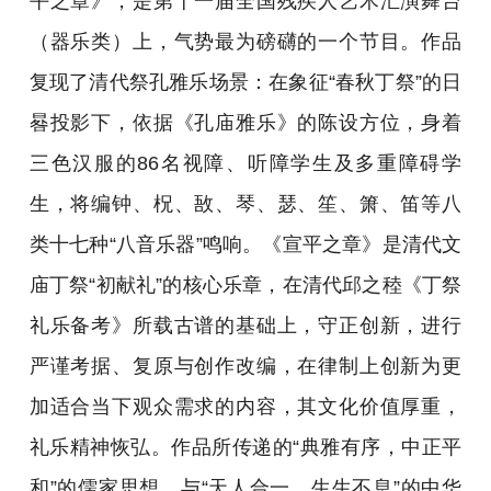
平之章》，是第十一届全国残疾人艺术汇演舞台
（器乐类）上，气势最为磅礴的一个节目。作品
复现了清代祭孔雅乐场景：在象征“春秋丁祭”的日
晷投影下，依据《孔庙雅乐》的陈设方位，身着
三色汉服的86名视障、听障学生及多重障碍学
生，将编钟、柷、敔、琴、瑟、笙、箫、笛等八
类十七种“八音乐器”鸣响。《宣平之章》是清代文
庙丁祭“初献礼”的核心乐章，在清代邱之稑《丁祭
礼乐备考》所载古谱的基础上，守正创新，进行
严谨考据、复原与创作改编，在律制上创新为更
加适合当下观众需求的内容，其文化价值厚重，
礼乐精神恢弘。作品所传递的“典雅有序，中正平
和”的儒家思想，与“天人合一，生生不息”的中华