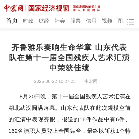
网站地图
首页
时政
财经
社会
股票
信用
视频
图片
品
齐鲁雅乐奏响生命华章 山东代表
时政
财经
社会
股票
队在第十一届全国残疾人艺术汇演
中荣获佳绩
信用
视频
图片
品牌
发改动态
中宏研究
营商环境
新质生产力
2025-08-22 10:27:23
中宏网
地方发展
8月20日晚，第十一届全国残疾人艺术汇演在
湖北武汉圆满落幕。山东代表队在此次规模空前
的汇演中表现亮眼，报送的16件作品中有6件、
162名演职人员登上全国舞台，最终以斩获1个特