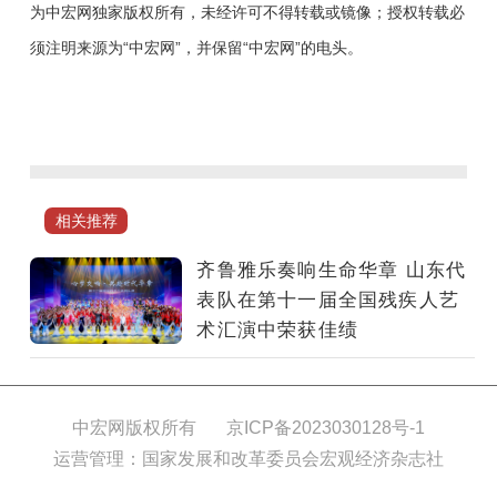
为中宏网独家版权所有，未经许可不得转载或镜像；授权转载必
须注明来源为“中宏网”，并保留“中宏网”的电头。
8
月
20
日
晚，
相关推荐
第
十
齐鲁雅乐奏响生命华章 山东代
一
表队在第十一届全国残疾人艺
届
术汇演中荣获佳绩
全
国
残
中宏网版权所有
京ICP备2023030128号-1
疾
运营管理：国家发展和改革委员会宏观经济杂志社
人
艺