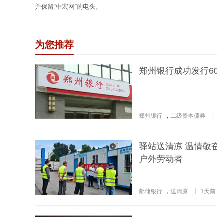
并保留“中宏网”的电头。
为您推荐
郑州银行成功发行6
郑州银行
，
二级资本债券
驿站送清凉 温情敬
户外劳动者
邮储银行
，
送清凉
1天前