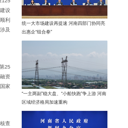
125
心建设
）顺利
统一大市场建设再提速 河南四部门协同亮
，涉及
出惠企“组合拳”
第25
押融资
“国家
“一主两副”稳大盘、“小船快跑”争上游 河南
区域经济格局加速重构
，核查