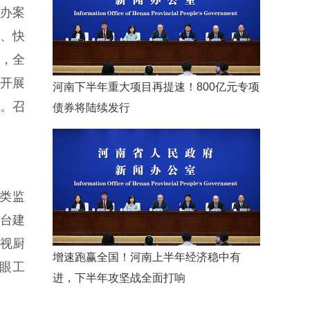
查办案
东、快
动，全
。开展
河南下半年重大项目再提速！800亿元专项
元。召
债券将陆续发行
分类监
平台建
可视厨
增速跑赢全国！河南上半年经济稳中有
里眼工
进，下半年攻坚战全面打响