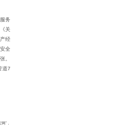
服务
台《关
生产经
车安全
7张。
管道7
网”，