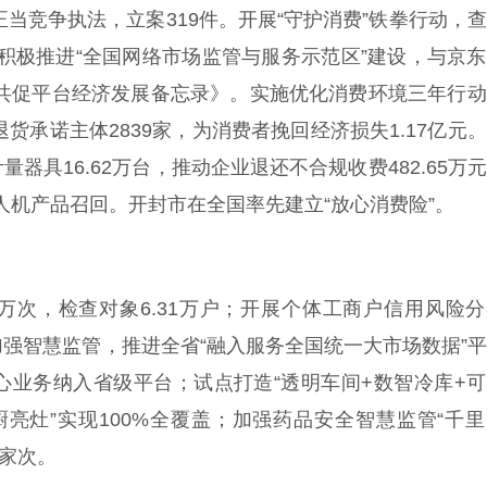
正当竞争执法，立案319件。开展“守护消费”铁拳行动，
，积极推进“全国网络市场监管与服务示范区”建设，与京
 共促平台经济发展备忘录》。实施优化消费环境三年行
货承诺主体2839家，为消费者挽回经济损失1.17亿元
具16.62万台，推动企业退还不合规收费482.65万
无人机产品召回。开封市在全国率先建立“放心消费险”。
9万次，检查对象6.31万户；开展个体工商户信用风险
。加强智慧监管，推进全省“融入服务全国统一大市场数据”
心业务纳入省级平台；试点打造“透明车间+数智冷库+
厨亮灶”实现100%全覆盖；加强药品安全智慧监管“千
9家次。