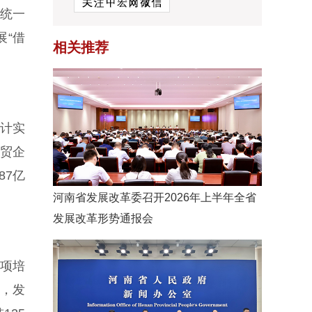
国统一
展“借
相关推荐
累计实
外贸企
87亿
河南省发展改革委召开2026年上半年全省
发展改革形势通报会
5项培
项，发