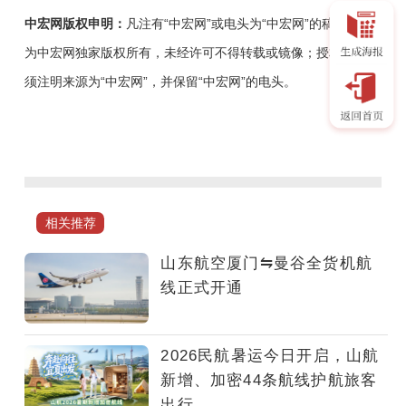
中宏网版权申明：
凡注有“中宏网”或电头为“中宏网”的稿件，均
为中宏网独家版权所有，未经许可不得转载或镜像；授权转载必
须注明来源为“中宏网”，并保留“中宏网”的电头。
暑
运
期
间，
山
相关推荐
航
新
山东航空厦门⇋曼谷全货机航
增
线正式开通
济
南
往
2026民航暑运今日开启，山航
返
新增、加密44条航线护航旅客
福
出行