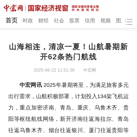
网站地图
首页
时政
财经
社会
股票
信用
视频
图片
品
山海相连，清凉一夏！山航暑期新
时政
财经
社会
股票
开62条热门航线
信用
视频
图片
品牌
2025-06-22 11:51:36
中宏网
发改动态
中宏研究
营商环境
新质生产力
中宏网讯
2025年暑期将至，为满足旅客多元
地方发展
出行需求，山航积极部署，计划投入134架飞机运
力，重点加密济南、青岛、重庆、乌鲁木齐、贵
阳等枢纽航线网络，新开济南往返海拉尔、青岛
往返乌鲁木齐、烟台往返银川、厦门往返贵阳等