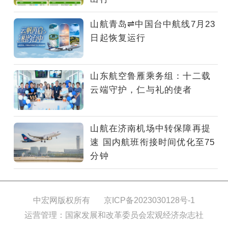
州、
贵
山航青岛⇌中国台中航线7月23
阳、
日起恢复运行
长
白
山
山东航空鲁雁乘务组：十二载
等
云端守护，仁与礼的使者
每
日
一
山航在济南机场中转保障再提
班
速 国内航班衔接时间优化至75
航
分钟
线，
优
化
青
中宏网版权所有
京ICP备2023030128号-1
岛
运营管理：国家发展和改革委员会宏观经济杂志社
至