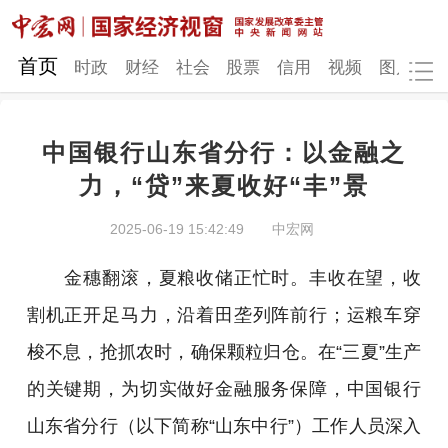
网站地图
首页
时政
财经
社会
股票
信用
视频
图片
品
中国银行山东省分行：以金融之
时政
财经
社会
股票
力，“贷”来夏收好“丰”景
信用
视频
图片
品牌
2025-06-19 15:42:49
中宏网
发改动态
中宏研究
营商环境
新质生产力
金穗翻滚，夏粮收储正忙时。丰收在望，收
地方发展
割机正开足马力，沿着田垄列阵前行；运粮车穿
梭不息，抢抓农时，确保颗粒归仓。在“三夏”生产
的关键期，为切实做好金融服务保障，中国银行
山东省分行（以下简称“山东中行”）工作人员深入