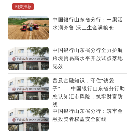
粮
相关推荐
收
购，
中国银行山东省分行：一渠活
巩
水润齐鲁 沃土生金满粮仓
固
粮
食
中国银行山东省分行全力护航
生
跨境贸易高水平开放试点落地
产
见效
稳
产
普及金融知识，守住“钱袋
高
子”——中国银行山东省分行助
产
您认知汇市风险，筑牢财富防
的
线
良
中国银行山东省分行：筑牢金
好
融投资者权益安全防线
局
面，