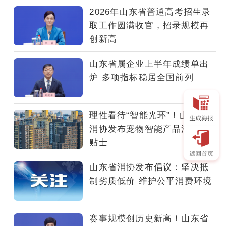
省
2026年山东省普通高考招生录
质
取工作圆满收官，招录规模再
量
创新高
强
省
山东省属企业上半年成绩单出
建
炉 多项指标稳居全国前列
设
协
调
理性看待“智能光环”！山东省
推
消协发布宠物智能产品消费小
进
贴士
领
导
山东省消协发布倡议：坚决抵
小
制劣质低价 维护公平消费环境
组
办
公
赛事规模创历史新高！山东省
室、