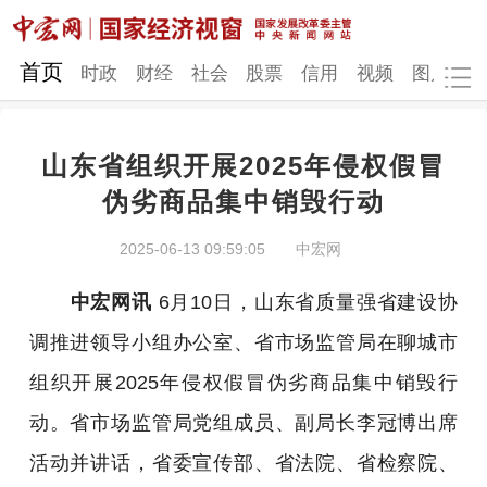
网站地图
首页
时政
财经
社会
股票
信用
视频
图片
品
山东省组织开展2025年侵权假冒
时政
财经
社会
股票
伪劣商品集中销毁行动
信用
视频
图片
品牌
2025-06-13 09:59:05
中宏网
发改动态
中宏研究
营商环境
新质生产力
中宏网讯
6月10日，山东省质量强省建设协
地方发展
调推进领导小组办公室、省市场监管局在聊城市
组织开展2025年侵权假冒伪劣商品集中销毁行
动。省市场监管局党组成员、副局长李冠博出席
活动并讲话，省委宣传部、省法院、省检察院、