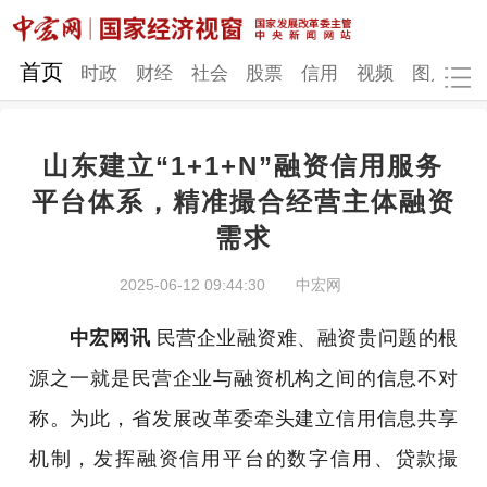
网站地图
首页
时政
财经
社会
股票
信用
视频
图片
品
山东建立“1+1+N”融资信用服务
时政
财经
社会
股票
平台体系，精准撮合经营主体融资
需求
信用
视频
图片
品牌
发改动态
中宏研究
营商环境
新质生产力
2025-06-12 09:44:30
中宏网
地方发展
中宏网讯
民营企业融资难、融资贵问题的根
源之一就是民营企业与融资机构之间的信息不对
称。为此，省发展改革委牵头建立信用信息共享
机制，发挥融资信用平台的数字信用、贷款撮