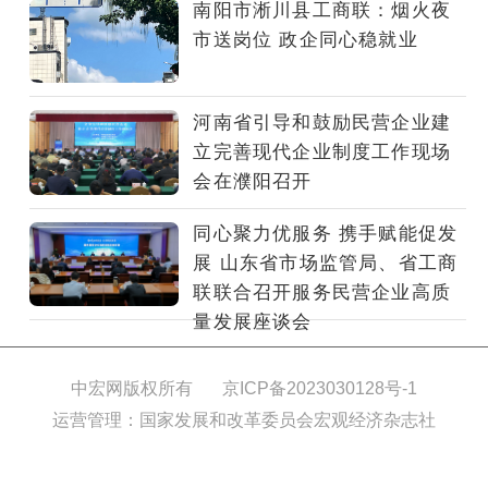
闻
南阳市淅川县工商联：烟火夜
办
市送岗位 政企同心稳就业
召
开
新
河南省引导和鼓励民营企业建
闻
立完善现代企业制度工作现场
发
会在濮阳召开
布
会，
同心聚力优服务 携手赋能促发
邀
展 山东省市场监管局、省工商
请
联联合召开服务民营企业高质
山
量发展座谈会
东
省
发
中宏网版权所有
京ICP备2023030128号-1
展
运营管理：国家发展和改革委员会宏观经济杂志社
改
革