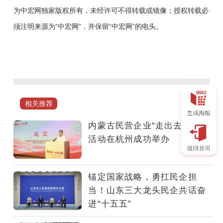
为中宏网独家版权所有，未经许可不得转载或镜像；授权转载必
须注明来源为“中宏网”，并保留“中宏网”的电头。
6
月
11
日
上
相关推荐
午，
山
内蒙古民营企业“走出去”对接
东
活动在杭州成功举办
省
人
民
锚定国家战略，勇扛民企担
政
当！山东三大龙头民企共话奋
府
进“十五五”
新