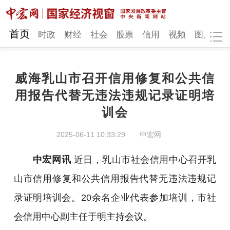
网站地图
首页
时政
财经
社会
股票
信用
视频
图片
品
威海乳山市召开信用修复和公共信
时政
财经
社会
股票
用报告代替无违法违规记录证明培
训会
信用
视频
图片
品牌
发改动态
中宏研究
营商环境
新质生产力
2025-06-11 10:33:29
中宏网
地方发展
中宏网讯
近日，乳山市社会信用中心召开乳
山市信用修复和公共信用报告代替无违法违规记
录证明培训会。20余名企业代表参加培训，市社
会信用中心副主任于明主持会议。