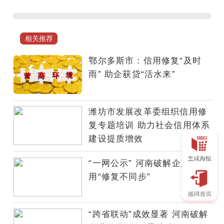
乳
山
市
相关推荐
社
会
鄂尔多斯市：信用修复“及时
信
雨” 助企获贷“活水来”
用
中
心
潍坊市发展改革委组织信用修
召
复专题培训 助力社会信用体系
开
建设提质增效
乳
山
“一网公示” 河南破解企业信
市
用“修复不同步”
信
用
修
“跨省联动”成效显著 河南破解
复