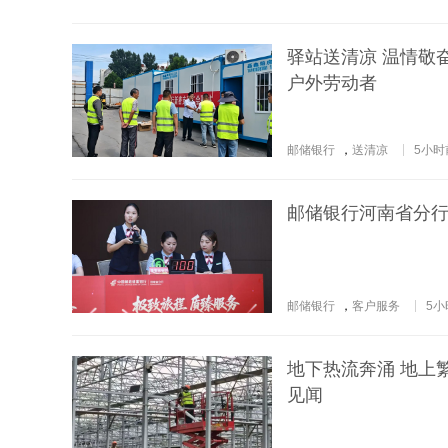
驿站送清凉 温情敬
户外劳动者
邮储银行
，
送清凉
5小时
邮储银行河南省分行
邮储银行
，
客户服务
5小
地下热流奔涌 地上
见闻