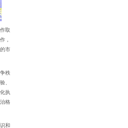
作取
作，
的市
争秩
经验、
强化执
共治格
识和