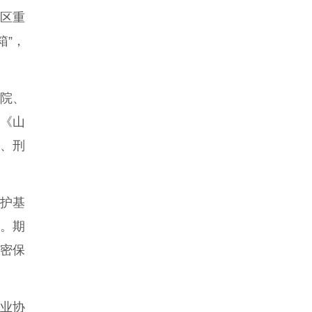
区重
箱”，
院、
《山
法、刑
护基
。期
密保
业协