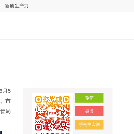
新质生产力
6月5
微信
办。市
管局
微博
手机中宏网