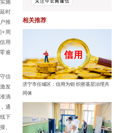
时实施
日延时
相关推荐
商户推
间+周
“信用
“零逾
的守信
济宁市任城区：信用为钥 织密基层治理共
，激发
同体
精准滴
体，通
上线下
对接、