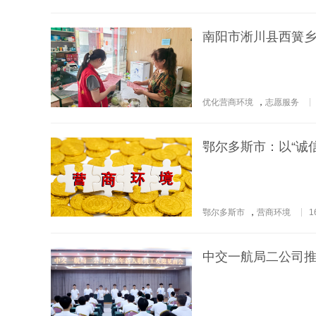
南阳市淅川县西簧乡：
优化营商环境
，
志愿服务
鄂尔多斯市：以“诚信
鄂尔多斯市
，
营商环境
1
中交一航局二公司推