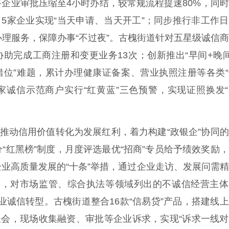
窗将企业审批压缩至4小时办结，较常规流程提速80%，同
，5家企业实现“当天申请、当天开工”；同步推行非工作
办理服务，保障办事“不过夜”。古槐街道针对五星级诚信
协助完成工商注册和变更业务13次；创新推出“早间+晚
错位”难题，累计办理健康证备案、营业执照注册等各类
4家诚信示范商户实行“红黄蓝”三色预警，实现证照换发
推动信用价值转化为发展红利，着力构建“政银企”协同
“红黑榜”制度，月度评选最优“招商”专员给予绩效奖励
业高质量发展的“十条”举措，通过企业走访、发展问需
机制，对市场监管、综合执法等领域列出的不诚信经营主
企业诚信转型。古槐街道整合16款“信易贷”产品，搭建线
谈会，现场收集融资、审批等企业诉求，实现“诉求一线