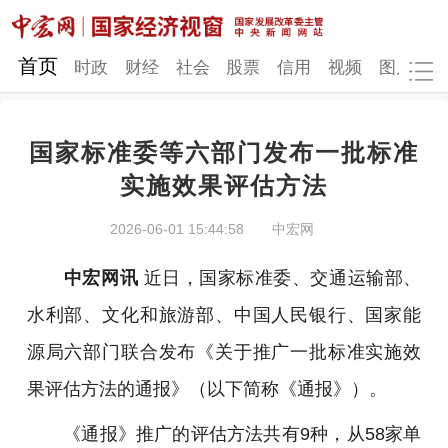
网站地图
首页
时政
财经
社会
股票
信用
视频
图片
品
国家标准委等六部门发布一批标准
时政
财经
社会
股票
实施效果评估方法
信用
视频
图片
品牌
2026-06-01 15:44:58
中宏网
发改动态
中宏研究
营商环境
新质生产力
中宏网讯
近日，国家标准委、交通运输部、
地方发展
水利部、文化和旅游部、中国人民银行、国家能
源局六部门联合发布《关于推广一批标准实施效
果评估方法的通报》（以下简称《通报》）。
《通报》推广的评估方法共有9种，从58家单