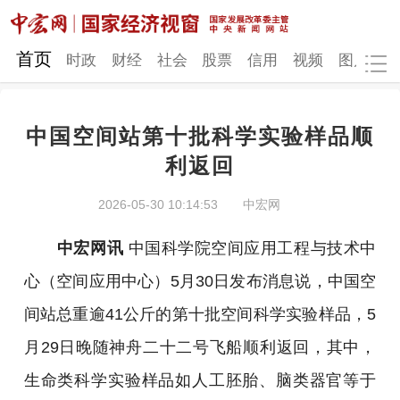
网站地图
首页
时政
财经
社会
股票
信用
视频
图片
品
中国空间站第十批科学实验样品顺
时政
财经
社会
股票
利返回
信用
视频
图片
品牌
2026-05-30 10:14:53
中宏网
发改动态
中宏研究
营商环境
新质生产力
中宏网讯
中国科学院空间应用工程与技术中
地方发展
心（空间应用中心）5月30日发布消息说，中国空
间站总重逾41公斤的第十批空间科学实验样品，5
月29日晚随神舟二十二号飞船顺利返回，其中，
生命类科学实验样品如人工胚胎、脑类器官等于