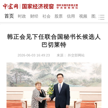
网站地图
首页
时政
财经
社会
股票
信用
视频
图片
品
韩正会见下任联合国秘书长候选人
时政
财经
社会
股票
巴切莱特
信用
视频
图片
品牌
2026-06-03 16:49:23
来源： 外交部网站
发改动态
中宏研究
营商环境
新质生产力
地方发展