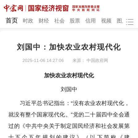
网站地图
首页
时政
财经
社会
股票
信用
视频
图片
品
刘国中：加快农业农村现代化
时政
财经
社会
股票
2025-11-06 14:27:06
来源： 中国政府网
信用
视频
图片
品牌
加快农业农村现代化
发改动态
中宏研究
营商环境
新质生产力
刘国中
地方发展
习近平总书记指出：“没有农业农村现代化，
就没有整个国家现代化。”党的二十届四中全会通
过的《中共中央关于制定国民经济和社会发展第
十五个五年规划的建议》（以下简称《建