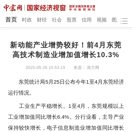
网站地图
首页
时政
财经
社会
股票
信用
视频
图片
品
新动能产业增势较好！前4月东莞
时政
财经
社会
股票
高技术制造业增加值增长10.3%
信用
视频
图片
品牌
2025-05-26 15:53:19
来源： 南方网
发改动态
中宏研究
营商环境
新质生产力
东莞统计局5月25日公布今年1至4月东莞经济
地方发展
运行情况。
工业生产平稳增长。1至4月，东莞规模以上
工业增加值同比增长6.4%。分行业看，主导产业
保持较快增长，电子信息制造业增加值同比增长