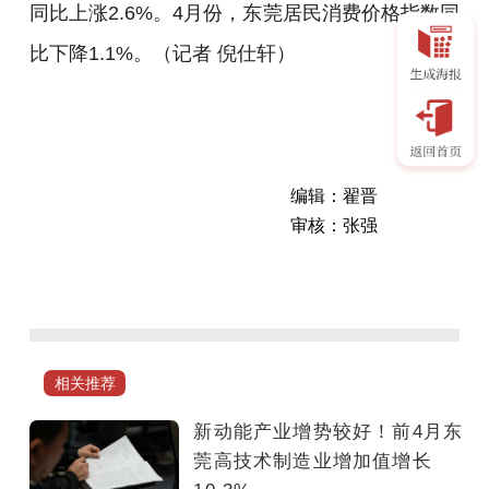
同比上涨2.6%。4月份，东莞居民消费价格指数同
比下降1.1%。（
记者 倪仕轩
）
编辑：翟晋
审核：张强
东
莞
统
计
局
相关推荐
5
月
新动能产业增势较好！前4月东
25
莞高技术制造业增加值增长
日