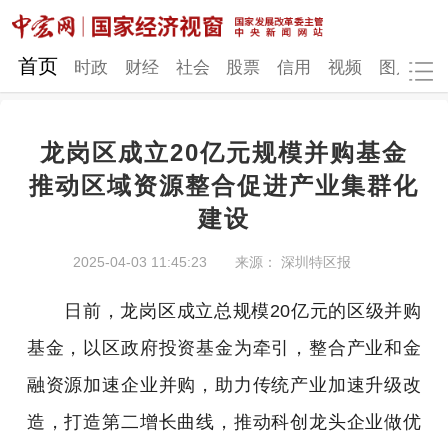
网站地图
首页
时政
财经
社会
股票
信用
视频
图片
品
龙岗区成立20亿元规模并购基金
时政
财经
社会
股票
推动区域资源整合促进产业集群化
建设
信用
视频
图片
品牌
发改动态
中宏研究
营商环境
新质生产力
2025-04-03 11:45:23
来源： 深圳特区报
地方发展
日前，龙岗区成立总规模20亿元的区级并购
基金，以区政府投资基金为牵引，整合产业和金
融资源加速企业并购，助力传统产业加速升级改
造，打造第二增长曲线，推动科创龙头企业做优