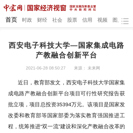
网站地图
首页
时政
财经
社会
股票
信用
视频
图片
品
西安电子科技大学—国家集成电路
时政
财经
社会
股票
产教融合创新平台
信用
视频
图片
品牌
2021-06-28 08:50:27
来源： 未来网
发改动态
中宏研究
营商环境
新质生产力
近日，教育部发文，西安电子科技大学国家集
地方发展
成电路产教融合创新平台项目可行性研究报告获
批立项，项目总投资35394万元。该项目是国家发
改委和教育部等国家部委为落实教育强国推进工
程，统筹推进“双一流”建设和深化产教融合改革的