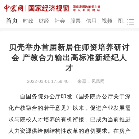
网站地图
首页
时政
财经
社会
股票
信用
视频
图片
品
贝壳举办首届新居住师资培养研讨
时政
财经
社会
股票
会 产教合力输出高标准新经纪人
才
信用
视频
图片
品牌
发改动态
中宏研究
营商环境
新质生产力
2022-03-01 17:58:40
来源： 凤凰网
地方发展
自国务院办公厅印发《国务院办公厅关于深
化产教融合的若干意见》以来，促进产业发展需
求与院校人才培养的有机衔接，已成为当前推进
人力资源供给侧结构性改革的迫切要求。在房产