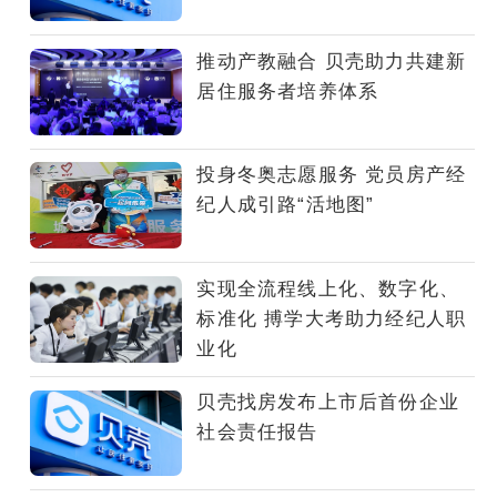
持“有
尊
推动产教融合 贝壳助力共建新
严
居住服务者培养体系
的
服
务
投身冬奥志愿服务 党员房产经
者，
纪人成引路“活地图”
更
美
好
实现全流程线上化、数字化、
的
标准化 搏学大考助力经纪人职
居
业化
住”使
命，
贝壳找房发布上市后首份企业
致
社会责任报告
力
于