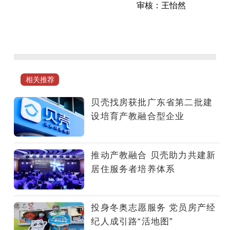
审核：王怡然
在
党
建
引
领
相关推荐
之
下，
贝壳找房获批广东省第二批建
贝
设培育产教融合型企业
壳
找
房
推动产教融合 贝壳助力共建新
将
居住服务者培养体系
坚
持
创
投身冬奥志愿服务 党员房产经
新
纪人成引路“活地图”
驱