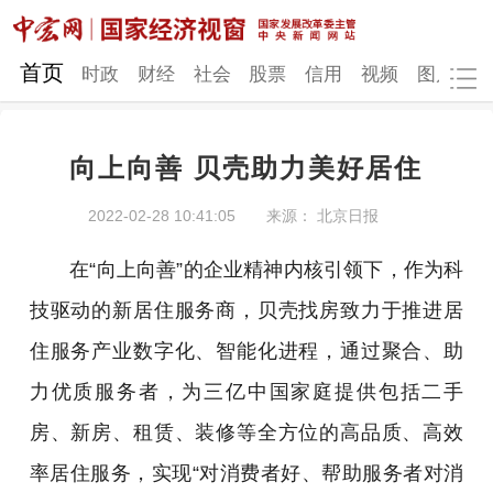
网站地图
首页
时政
财经
社会
股票
信用
视频
图片
品
向上向善 贝壳助力美好居住
时政
财经
社会
股票
2022-02-28 10:41:05
来源： 北京日报
信用
视频
图片
品牌
在“向上向善”的企业精神内核引领下，作为科
发改动态
中宏研究
营商环境
新质生产力
技驱动的新居住服务商，贝壳找房致力于推进居
地方发展
住服务产业数字化、智能化进程，通过聚合、助
力优质服务者，为三亿中国家庭提供包括二手
房、新房、租赁、装修等全方位的高品质、高效
率居住服务，实现“对消费者好、帮助服务者对消