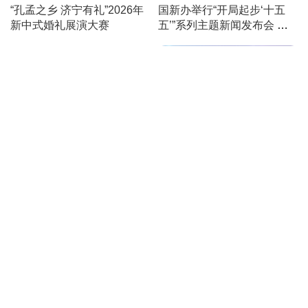
国新办举行“开局起步‘十五
“孔孟之乡 济宁有礼”2026年
五’”系列主题新闻发布会 介
新中式婚礼展演大赛
绍“十五五”时期知识产权保护
和运用有关情况
国新办举行新闻发布会 介绍
所谓“产能过剩”问题中方立场
有关情况
国新办举行“开局起步‘十五
国家发展改革委新闻发布会
五’”系列主题新闻发布会 介
绍“十五五”时期税收改革发展