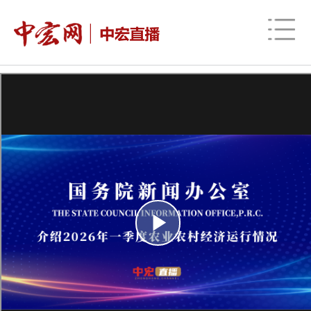
网站地图
时政
财经
社会
股票
信用
视频
图片
品牌
发改动态
中宏研究
营商环境
新质生产力