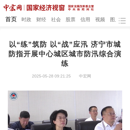
网站地图
首页
时政
财经
社会
股票
信用
视频
图片
品
以“练”筑防 以“战”应汛 济宁市城
时政
财经
社会
股票
防指开展中心城区城市防汛综合演
练
信用
视频
图片
品牌
发改动态
中宏研究
营商环境
新质生产力
2025-05-28 09:21:25
中宏网
地方发展