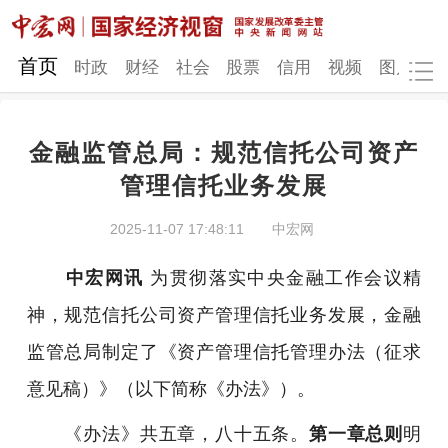
网站地图
首页
时政
财经
社会
股票
信用
视频
图片
品
金融监管总局：规范信托公司资产
时政
财经
社会
股票
管理信托业务发展
信用
视频
图片
品牌
2025-11-07 17:48:11
中宏网
发改动态
中宏研究
营商环境
新质生产力
中宏网讯
为贯彻落实中央金融工作会议精
地方发展
神，规范信托公司资产管理信托业务发展，金融
监管总局制定了《资产管理信托管理办法（征求
意见稿）》（以下简称《办法》）。
《办法》共五章，八十五条。
第一章总则
明